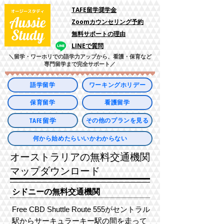
​TAFE留学奨学金
Zoomカウンセリング予約
​無料サポートの理由
LINEで質問
＼留学・ワーホリでの語学力アップから、看護・保育など
専門留学まで完全サポート／
語学留学
ワーキングホリデー
保育留学
看護留学
TAFE留学
その他のプランを見る
何から始めたらいいかわからない
オーストラリアの無料交通機関
マップダウンロード
シドニーの無料交通機関
Free CBD Shuttle Route 555がセントラル
駅からサーキュラーキー駅の間を走って