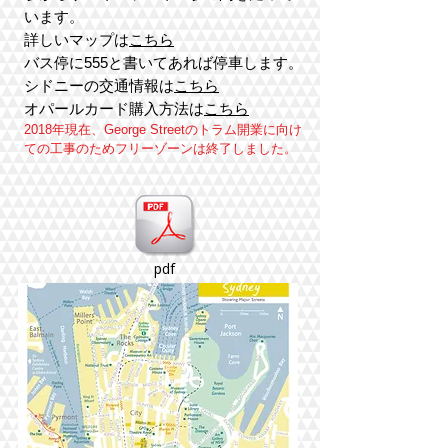
います。
詳しいマップは
こちら
バス停に555と書いてあれば停車します。
シドニーの交通情報は
こちら
オパールカード購入方法は
こちら
2018年現在、George Streetのトラム開業に
​向け
ての工事のためフリーゾーンは終了しました。
pdf