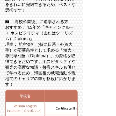
をきれいに完結できるため、ベストな
選択です！
🏫 「高校卒業後」に進学される方
おすすめ： 1.5年の「キャビンクルー
＋ ホスピタリティ（またはツーリズ
ム）Diploma」
理由： 航空会社（特に日系・外資大
手）が応募条件として求める「短大・
専門卒相当（Diploma）」の資格を取
得できるためです。ホスピタリティや
観光の高度な知識・接客スキルも併せ
て学べるため、帰国後の就職活動や現
地でのキャリアの幅が格段に広がりま
す！
学校名
コース
William Angliss
Certificate III in Aviation (Cabin Crew)
Institute（メルボルン）