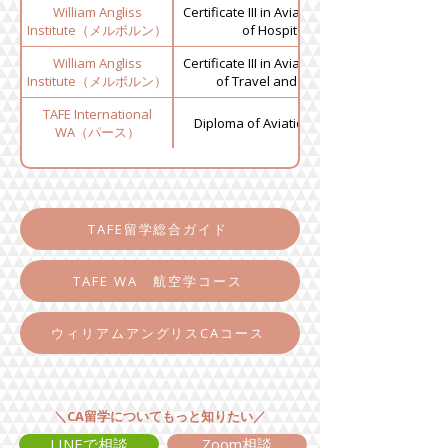
William Angliss
Certificate III in Aviation (Cabin Crew) + Dip
Institute（メルボルン）
of Hospitality Management
William Angliss
Certificate III in Aviation (Cabin Crew) + Dip
Institute（メルボルン）
of Travel and Tourism Management
TAFE International
Diploma of Aviation (Aviation Managemen
WA（パース）
TAFE留学総合ガイド
TAFE WA 航空学コース
ウィリアムアングリスCAコース
＼CA留学についてもっと知りたい／
LINEで相談
Zoom相談