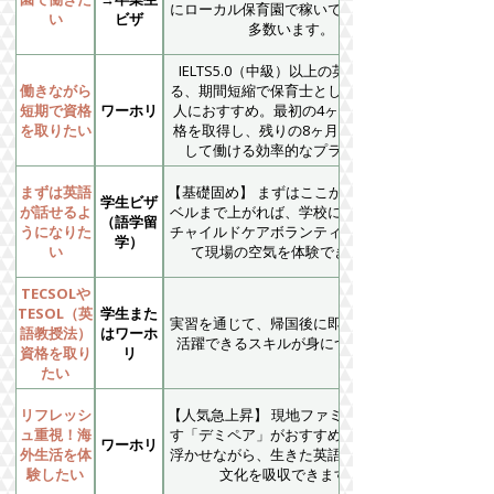
にローカル保育園で稼いでいる先輩が
い
ビザ
多数います。
IELTS5.0（中級）以上の英語力があ
働きながら
る、期間短縮で保育士として働きたい
短期で資格
ワーホリ
人におすすめ。最初の4ヶ月集中で資
を取りたい
格を取得し、残りの8ヶ月は保育士と
して働ける効率的なプランです。
まずは英語
【基礎固め】 まずはここから。中級レ
学生ビザ
が話せるよ
ベルまで上がれば、学校に通いながら
（語学留
うになりた
チャイルドケアボランティアに参加し
学）
い
て現場の空気を体験できます！
TECSOLや
TESOL（英
学生また
実習を通じて、帰国後に即戦力として
語教授法）
はワーホ
活躍できるスキルが身につきます！
資格を取り
リ
たい
リフレッシ
【人気急上昇】 現地ファミリーと暮ら
ュ重視！海
す「デミペア」がおすすめ！生活費を
ワーホリ
外生活を体
浮かせながら、生きた英語とオージー
験したい
文化を吸収できます。