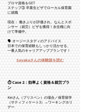
プロマ資格をGET
ステップ③ 卒業生ビザでローカル保育園
に就職
現在： 働きぶりが評価され、なんとスポ
ンサー（就労）ビザを獲得！永住権に向
けて準備中。
🗣️ オージースタディのアドバイス
日本での保育経験もしっかり活かせる、
一番人気のキャリアアッププランです！
Sayakaさんの体験談を読む
⏱ Case 2：効率よく資格＆就労プラ
ン
Keiさん（ブリスベン）の場合／保育留学
（サティフィケート3）→ワーキングホリ
デー