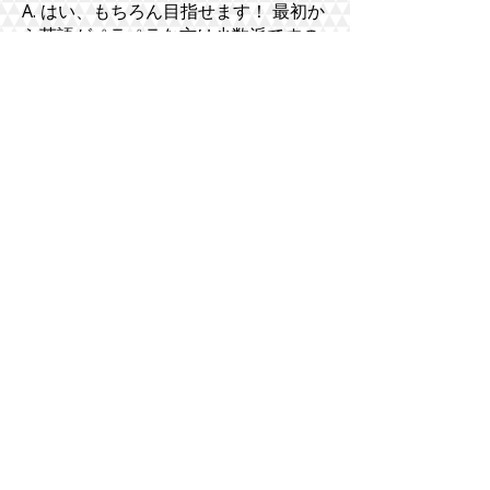
A. はい、もちろん目指せます！ 最初か
ら英語がペラペラな方は少数派ですの
でご安心ください。英語力が入学基準
に届かない場合は、まず「語学学校」
で基礎を身につけてから保育コースへ
進学するステップアッププランをご案
内しています。無理なく進められる計
画を一緒に立てていきましょう。
Q3. 日本の保育士資格があれば、オー
ストラリアでもそのまま働けますか？
A. 残念ながら日本の資格のままで正規
の先生として働くことはできません。
現地で働くには、オーストラリアで認
められた保育資格を新たに取得する必
要があるためです。ただし、日本での
保育経験は現地での実習や就職活動で
非常に高く評価されるため、キャリア
アップの大きな強みになりますよ！