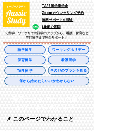
​TAFE留学奨学金
Zoomカウンセリング予約
​無料サポートの理由
LINEで質問
＼留学・ワーホリでの語学力アップから、看護・保育など
専門留学まで完全サポート／
語学留学
ワーキングホリデー
保育留学
看護留学
TAFE留学
その他のプランを見る
何から始めたらいいかわからない
保育士さんのための留学
＆ワーキングホリデー
📌 このページでわかること