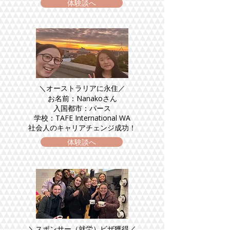
体験談へ
＼オーストラリアに永住／
お名前：Nanakoさん
入国都市：パース
学校：TAFE International WA
社会人のキャリアチェンジ成功！
体験談へ
＼スポンサー（就労）ビザ獲得／