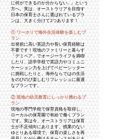
に何ができるのか分からない…」という
方へ。実は、オーストラリアを目指す
日本の保育士さんに選ばれているプラ
ンは、大きく分けて2つあります！
① ワーホリで海外生活体験を楽しむプ
ラン
出発前に高い英語力や長い保育経験は
不要です！現地のファミリーと暮らす
「
デミペア
」でオージーライフを満喫
したり、語学学校で英語力やコミュニ
ケーション力を上げてベビーシッター
に挑戦したりと、海外ならではの生活
をのびのび楽しむリフレッシュに最適
なプランです。
② 現地の幼児教育にしっかり携わるプ
ラン
現地の専門学校で保育資格を取得し、
ローカルの保育園で有給で働くプラン
です。実は今、オーストラリアは保育
士が不足傾向にあります。残業のない
ゆとりある環境で、保育の楽しさを再
発見しながら働けるチャンスがありま