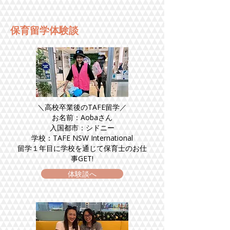
保育留学体験談
＼高校卒業後のTAFE留学／
お名前：Aobaさん
入国都市：シドニー
学校：TAFE NSW International
留学１年目に学校を通じて保育士のお仕
事GET!
体験談へ