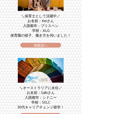
＼保育士として活躍中／
お名前：Keiさん
入国都市：ブリスベン
学校：ALG
保育園の様子、働き方を伺いました！
体験談へ
＼オーストラリアに永住／
お名前：Sakiさん
入国都市：シドニー
学校：SELC
30代キャリアチェンジ留学！