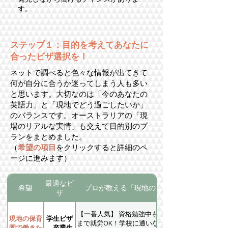
す。
ステップ１：目的を考えてあなたに
合ったビザ選択を！
ネットで調べると色々な情報が出てきて
何が自分に合うか迷ってしまう人も多い
と思います。大切なのは「今のあなたの
英語力」と「現地でどう過ごしたいか」
のバランスです。オーストラリアの「現
場のリアルな実情」も交えて目的別のプ
ランをまとめました。
（
希望の項目
をクリックすると詳細のペ
ージに進みます）
最適なビ
希望
プロが教える「現地のリアル」
ザ
【一番人気】 資格勉強中も２週48時間
現地の保育
学生ビザ
まで就労OK！学校に通いながら、すで
園で働きた
→卒業生