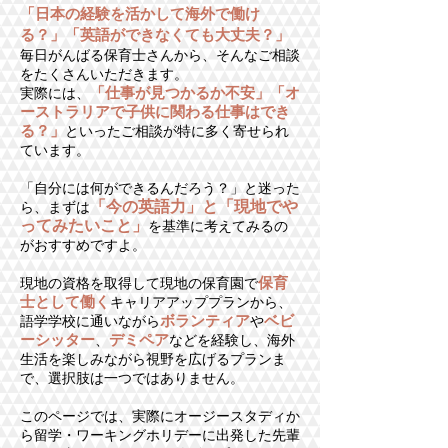
「日本の経験を活かして海外で働け
る？」「英語ができなくても大丈夫？」
毎日がんばる保育士さんから、そんなご相談
をたくさんいただきます。
「仕事が見つかるか不安」「オ
実際には、
ーストラリアで子供に関わる仕事はでき
る？」
といったご相談が特に多く寄せられ
ています。
「自分には何ができるんだろう？」と迷った
「今の英語力」と「現地でや
ら、まずは
ってみたいこと」
を基準に考えてみるの
がおすすめですよ。
保育
現地の資格を取得して現地の保育園で
士として働く
キャリアアッププランから、
ボランティア
ベビ
語学学校に通いながら
や
ーシッター
デミペア
、
などを経験し、海外
生活を楽しみながら視野を広げるプランま
で、選択肢は一つではありません。
このページでは、実際にオージースタディか
ら留学・ワーキングホリデーに出発した先輩