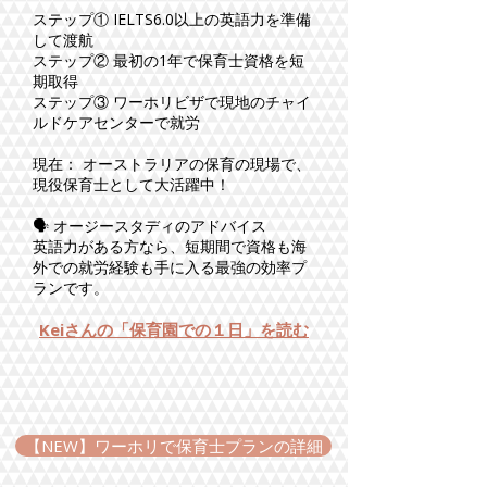
ステップ① IELTS6.0以上の英語力を準備
して渡航
ステップ② 最初の1年で保育士資格を短
期取得
ステップ③ ワーホリビザで現地のチャイ
ルドケアセンターで就労
現在： オーストラリアの保育の現場で、
現役保育士として大活躍中！
🗣️ オージースタディのアドバイス
英語力がある方なら、短期間で資格も海
外での就労経験も手に入る最強の効率プ
ランです。
Keiさんの「保育園での１日」を読む
【NEW】ワーホリで保育士プランの詳細