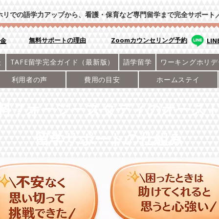
ホリでの語学力アップから、看護・保育など専門留学まで完全サポート
​無料サポートの理由
Zoomカウンセリング予約
学金
LI
後
TAFE留学完全ガイド（最新版）
語学留学
ワーキングホリデ
利用者の声
費用の目安
ホームステイ
料？オージースタディのオース
留学サポートの仕組み