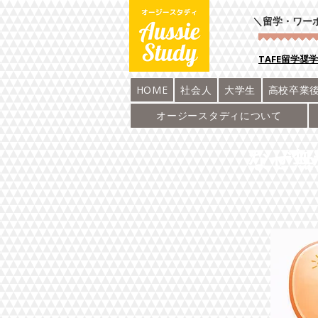
＼留学・ワー
​TAFE留学奨
HOME
社会人
大学生
高校卒業
オージースタディについて
なぜ無