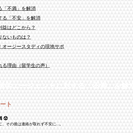
る「不満」を解消
する「不安」を解消
利益はどこから？
りないものは？
！オージースタディの現地サポ
れる理由（留学生の声）
留学エージェントに対する「不満」を解
ート
 😟
に、その後は連絡が取れず不安に…。