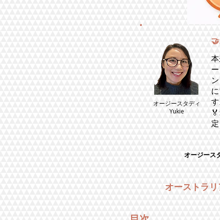

​
ー
ン
に
す
オージースタディ
Yukie

定
オージースタデ
オーストラリ
目次