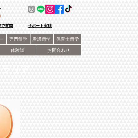
／
NEで質問
サポート実績
ー
専門留学
看護留学
保育士留学
体験談
お問合わせ
トラリア