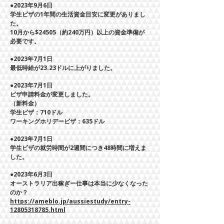
●2023年9月​6日
学生ビザの1年間の生活資金目安に変更がありまし
た。
10月から$24505（約240万円）以上の資金準備が
必要です。
●2023年7月1日
最低時給が23.23ドルに上がりました。
●2023年7月1日
ビザ申請料金が変更しました。
（新料金）
学生ビザ：710ドル
ワーキングホリデービザ：635ドル
●2023年7月1日
学生ビザの就労時間が2週間につき48時間に増えま
した。
●2023年6月3日
​オーストラリア出稼ぎー仕事は本当に少なくなった
のか？
https://ameblo.jp/aussiestudy/entry-
12805318785.html