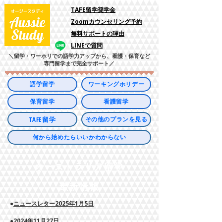
​TAFE留学奨学金
Zoomカウンセリング予約
​無料サポートの理由
LINEで質問
＼留学・ワーホリでの語学力アップから、看護・保育など
専門留学まで完全サポート／
語学留学
ワーキングホリデー
保育留学
看護留学
TAFE留学
その他のプランを見る
何から始めたらいいかわからない
オーストラリア留学
最新情報
●
ニュースレター2025年1月5日
●2024年11月27日