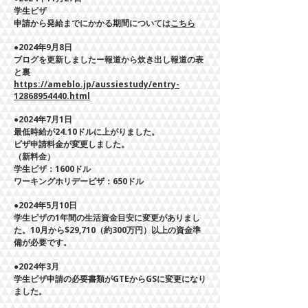
学生ビザ
申請から発給までにかかる期間については
こちら
●2024年9月8日
ブログを更新しましたー報道から炊き出し報道の表
と裏
https://ameblo.jp/aussiestudy/entry-
12868954440.html
●2024年7月1日
​最低時給が24.10ドルに上がりました。
ビザ申請料金が変更しました。
（新料金）
学生ビザ：1600ドル
ワーキングホリデービザ：650ドル
●2024年5月10日
学生ビザの1年間の生活資金目安に変更がありまし
た。10月から$29,710（約300万円）以上の資金準
備が必要です。
●2024年3月
学生ビザ申請の必要書類がGTEからGSに変更になり
ました。