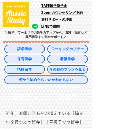
​TAFE留学奨学金
Zoomカウンセリング予約
​無料サポートの理由
LINEで質問
＼留学・ワーホリでの語学力アップから、看護・保育など
専門留学まで完全サポート／
語学留学
ワーキングホリデー
保育留学
看護留学
TAFE留学
その他のプランを見る
何から始めたらいいかわからない
​車椅子ユーザーの留学
近年、お問い合わせが増えている「障が
いを持つ方の留学」「車椅子での留学」