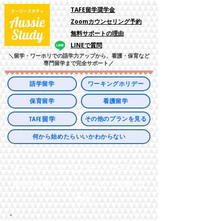
​TAFE留学奨学金
Zoomカウンセリング予約
​無料サポートの理由
LINEで質問
＼留学・ワーホリでの語学力アップから、看護・保育など
専門留学まで完全サポート／
語学留学
ワーキングホリデー
保育留学
看護留学
TAFE留学
その他のプランを見る
何から始めたらいいかわからない
オーストラリア・はじめてのワーホリ！
語学学校選びとプランニングで後悔しな
い方法