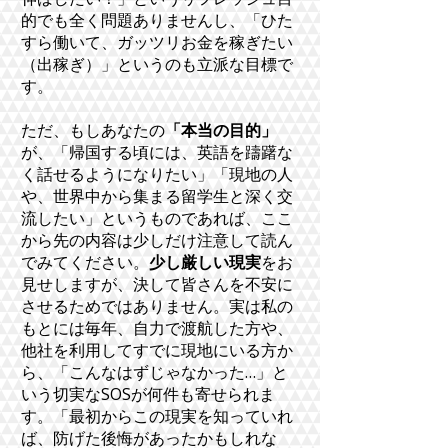
的でも全く問題ありませんし、「ひた
すら働いて、ガッツリお金を稼ぎたい
（出稼ぎ）」というのも立派な目標で
す。
ただ、もしあなたの
「本当の目的」
が、「帰国する頃には、英語を躊躇な
く話せるようになりたい」「現地の人
や、世界中から集まる留学生と深く交
流したい」というものであれば、ここ
から先の内容は少しだけ注意して読ん
でみてください。
少し厳しい現実
をお
見せしますが、決して皆さんを不安に
させるためではありません。実は私の
もとには毎年、自力で渡航した方や、
他社を利用してすでに現地にいる方か
ら、「こんなはずじゃなかった…」と
いう切実なSOSが何件も寄せられま
す。「最初からこの現実を知っていれ
ば、防げた後悔があったかもしれな