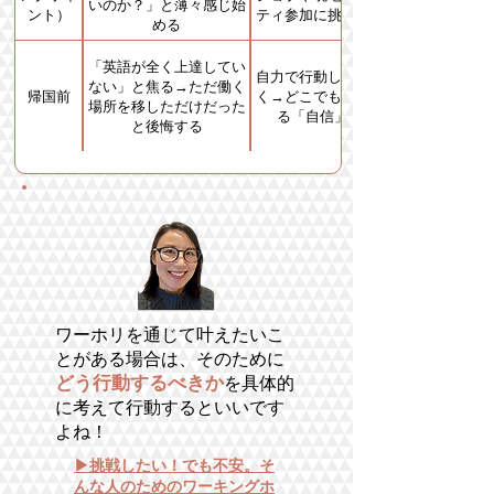
いのか？」と薄々感じ始
ント）
ティ参加に挑戦し始める
める
「英語が全く上達してい
自力で行動した実感がわ
ない」と焦る→ただ働く
帰国前
く→どこでもやっていけ
場所を移しただけだった
る「自信」を得る
と後悔する
​ワーホリを通じて叶えたいこ
とがある場合は、そのために
どう行動するべきか
を具体的
に考えて行動するといいです
よね！
​▶挑戦したい！でも不安。そ
んな人のためのワーキングホ