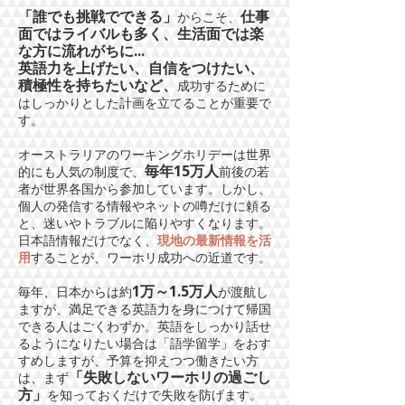
「誰でも挑戦でできる」
仕事
からこそ、
面ではライバルも多く、生活面では楽
な方に流れがちに...
英語力を上げたい、自信をつけたい、
積極性を持ちたいなど、
成功するために
はしっかりとした計画を立てることが重要で
す。
オーストラリアのワーキングホリデーは世界
毎年15万人
的にも人気の制度で、
前後の若
者が世界各国から参加しています。しかし、
個人の発信する情報やネットの噂だけに頼る
と、迷いやトラブルに陥りやすくなります。
日本語情報だけでなく、
現地の最新情報を活
用
することが、ワーホリ成功への近道です。
1万～1.5万人
毎年、日本からは約
が渡航し
ますが、満足できる英語力を身につけて帰国
できる人はごくわずか。英語をしっかり話せ
るようになりたい場合は「語学留学」をおす
すめしますが、予算を抑えつつ働きたい方
「失敗しないワーホリの過ごし
は、まず
方」
を知っておくだけで失敗を防げます。