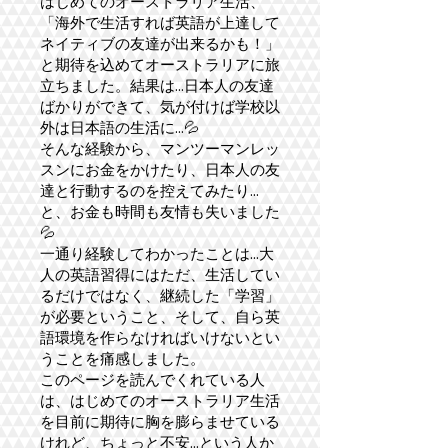
はじめてのオーストラリア生活、
「海外で生活すれば英語が上達して
ネイティブの友達が出来るかも！」
と期待を込めてオーストラリアに旅
立ちました。結果は...日本人の友達
ばかりができて、気が付けば学校以
外は日本語の生活に...💦
そんな経験から、マンツーマンレッ
スンにお金をかけたり、日本人の友
達と行動するのを控えてみたり...
と、お金も時間も友情も失いました
💦
一通り経験してわかったことは...大
人の英語習得にはただ、生活してい
るだけではなく、継続した「学習」
が必要ということ、そして、自ら英
語環境を作らなければいけないとい
うことを痛感しました​。
このページを読んでくれている人
は、はじめてのオーストラリア生活
を目前に期待に胸を膨らませている
けれど、ちょっと不安...という人か