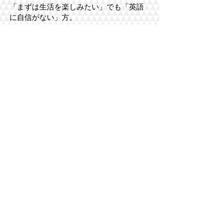
「まずは生活を楽しみたい」でも「英語
に自信がない」方。
おすすめ
：ボランティアやスポーツを通
現地の人と交流
じて
する
注意点
：英語でのコミュニケーション力
がないと仕事が難しいので最低限の学習
は必要
💼 仕事優先派
「現地で仕事をしてお金を稼ぎたい」
方。
おすすめ
：日系バイトならそれほど高い
英語力は求められないことも
注意点
：英語力が不十分だと英語環境や
高給の仕事探しが難しい