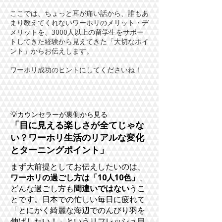
ここでは、ちょっと耳が痛い話から、誰もあ
まり教えてくれないワーホリのメリット・デ
メリットを、3000人以上の留学生をサポー
トしてきた経験から見えてきた「大切なポイ
ント」からお伝えします。
ワーホリ成功のヒントにしてくださいね！
💡カウンセラーが裏側から見る
「目に見える楽しさが全てじゃな
い？ワーホリ生活のリアルな変化
とターニングポイント」
まず大前提としてお伝えしたいのは、
ワーホリの過ごし方は「10人10色」
、
どんな過ごし方も
間違いではない
うこ
とです。日本での忙しい毎日に疲れて
「とにかく綺麗な海辺でのんびり羽を
伸ばしたい！」というリフレッシュ目