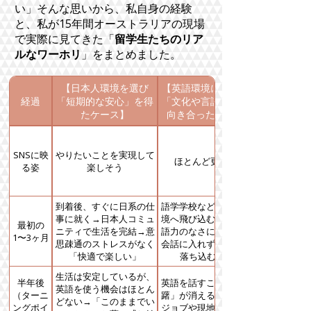
い」そんな思いから、私自身の経験
と、私が15年間オーストラリアの現場
で実際に見てきた「
留学生たちのリア
ルなワーホリ
」をまとめました。
【日本人環境を選び
【英語環境に飛び込み
経過
「短期的な安心」を得
「文化や言語の壁」と
たケース】
向き合ったケース】
SNSに映
やりたいことを実現して
ほとんど更新無し
る姿
楽しそう
到着後、すぐに日系の仕
語学学校など多国籍な環
事に就く→日本人コミュ
境へ飛び込む→自分の英
最初の
ニティで生活を完結→意
語力のなさに直面する→
1〜3ヶ月
思疎通のストレスがなく
会話に入れず、孤独感で
「快適で楽しい」
落ち込む日も…
生活は安定しているが、
半年後
英語を話すことへの「躊
英語を使う機会はほとん
（ターニ
躇」が消える→ローカル
どない→「このままでい
ングポイ
ジョブや現地のコミュニ