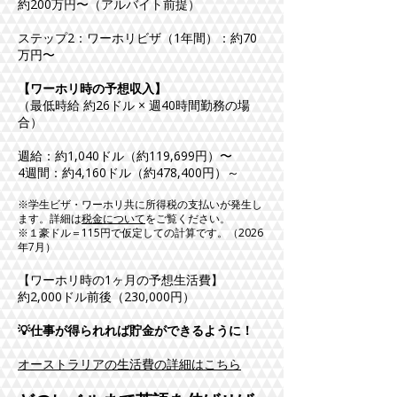
約200万円〜（アルバイト前提）
ステップ2：ワーホリビザ（1年間）：約70
万円〜
【ワーホリ時の予想収入】
（最低時給 約26ドル × 週40時間勤務の場
合）
週給：約1,040ドル（約119,699円）〜
4週間：約4,160ドル（約478,400円）～
※学生ビザ・ワーホリ共に所得税の支払いが発生し
ます。詳細は
税金について
をご覧ください。
※
１豪ドル＝115円で仮定しての計算です。（2026
年7月）
【ワーホリ時の1ヶ月の予想生活費】
約2,000ドル前後（230,000円）
​💡仕事が得られれば貯金ができるように！
​オーストラリアの生活費の詳細はこちら