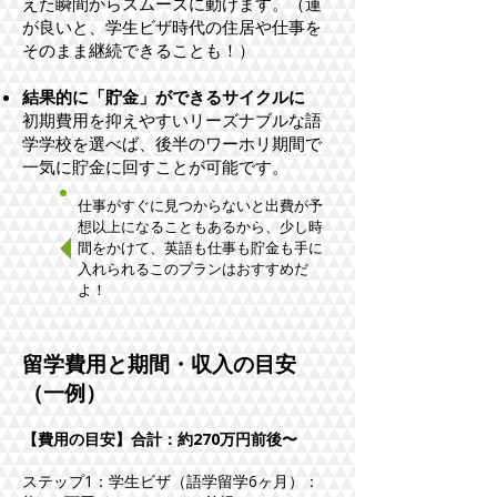
えた瞬間からスムーズに動けます。（運
が良いと、学生ビザ時代の住居や仕事を
そのまま継続できることも！）
結果的に「貯金」ができるサイクルに
初期費用を抑えやすいリーズナブルな語
学学校を選べば、後半のワーホリ期間で
一気に貯金に回すことが可能です。
​仕事がすぐに見つからないと出費が予
想以上になることもあるから、少し時
間をかけて、英語も仕事も貯金も手に
入れられるこのプランはおすすめだ
よ！
留学費用と期間・収入の目安
（一例）
【費用の目安】合計：約270万円前後〜
ステップ1：学生ビザ（語学留学6ヶ月）：