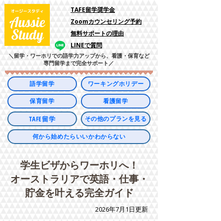
​TAFE留学奨学金
Zoomカウンセリング予約
​無料サポートの理由
LINEで質問
＼留学・ワーホリでの語学力アップから、看護・保育など
専門留学まで完全サポート／
語学留学
ワーキングホリデー
保育留学
看護留学
TAFE留学
その他のプランを見る
何から始めたらいいかわからない
学生ビザからワーホリへ！
オーストラリアで英語・仕事・
貯金を叶える完全ガイド
2026年7月1日更新