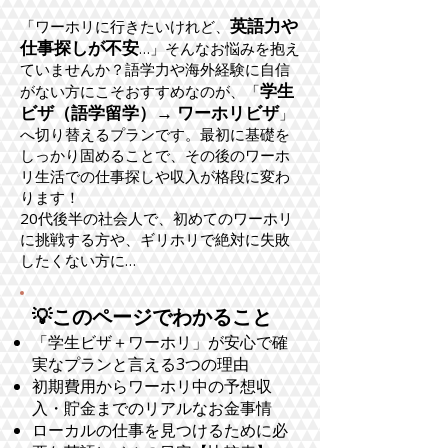
英語力や
「ワーホリに行きたいけれど、
仕事探しが不安
…」そんなお悩みを抱え
ていませんか？語学力や海外経験に自信
学生
がない方にこそおすすめなのが、「
ビザ（語学留学）→ ワーホリビザ
」
へ切り替えるプランです。最初に基礎を
しっかり固めることで、その後のワーホ
リ生活での仕事探しや収入が格段に変わ
ります！
20代後半の社会人で、初めてのワーホリ
に挑戦する方や、ギリホリで絶対に失敗
したくない方に…
💡このページでわかること
「学生ビザ＋ワーホリ」が安心で確
実なプランと言える3つの理由
初期費用からワーホリ中の予想収
入・貯金までのリアルなお金事情
ローカルの仕事を見つけるために必