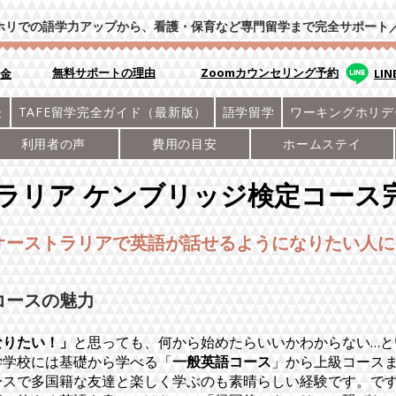
ホリでの語学力アップから、看護・保育など専門留学まで完全サポート
​無料サポートの理由
Zoomカウンセリング予約
学金
LI
後
TAFE留学完全ガイド（最新版）
語学留学
ワーキングホリデ
利用者の声
費用の目安
ホームステイ
ラリア ケンブリッジ検定コース
オーストラリアで英語が話せるようになりたい人に
コースの魅力
なりたい！」
と思っても、何から始めたらいいかわからない…と
学学校には基礎から学べる「
一般英語コース
」から上級コース
ースで多国籍な友達と楽しく学ぶのも素晴らしい経験です。で