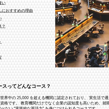
違い
んにおすすめの理由
い
単？
ト
安
ースってどんなコース？
界中の 25,000 を超える機関に認定されており、 実生活
資格です。 教育機関だけでなく企業の認知度も高いため、就
べない “実践的な英語力” を身につけられるコースです。