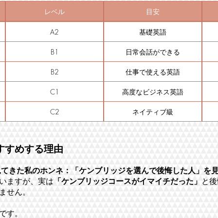
レベル
目安
A2
基礎英語
B1
日常会話ができる
B2
仕事で使える英語
C1
高度なビジネス英語
C2
ネイティブ級
すすめする理由
を見てきた私のホンネ：「ケンブリッジを選んで後悔した人」を
いますが、実は
「ケンブリッジコースがイマイチだった」
と後
ません。
です。