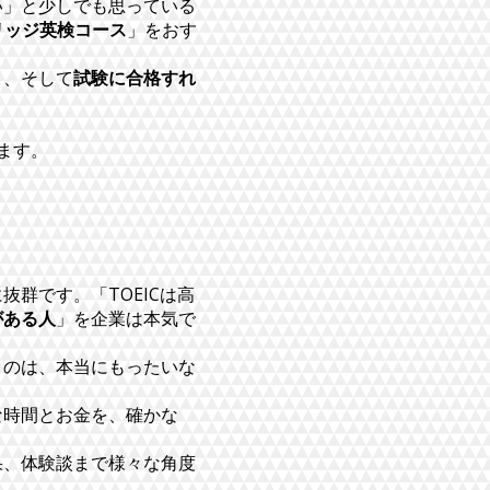
い」と少しでも思っている
リッジ英検コース
」をおす
と、そして
試験に合格すれ
ます。
群です。「TOEICは高
がある人
」を企業は本気で
うのは、本当にもったいな
な時間とお金を、確かな
果、体験談まで様々な角度