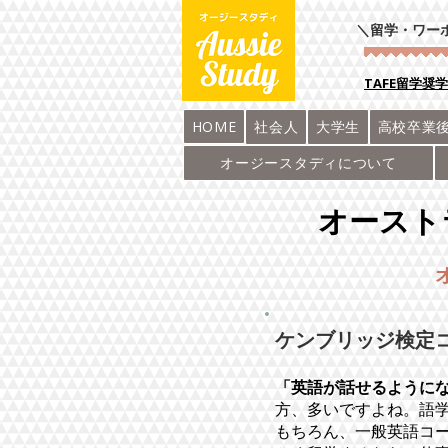
＼留学・ワー
​TAFE留学奨
HOME
社会人
大学生
高校卒業
オージースタディについて
オースト
ケンブリッジ検定
「英語が話せるように
方、多いですよね。語
もちろん、一般英語コ