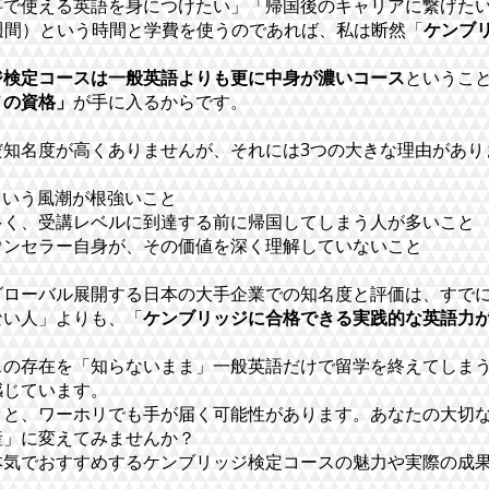
事で使える英語を身につけたい」「帰国後のキャリアに繋げた
2週間）という時間と学費を使うのであれば、私は断然「
ケンブ
ジ検定コースは一般英語よりも更に中身が濃いコース
というこ
ノの資格」
が手に入るからです。
だ知名度が高くありませんが、それには3つの大きな理由があり
」という風潮が根強いこと
多く、受講レベルに到達する前に帰国してしまう人が多いこと
ウンセラー自身が、その価値を深く理解していないこと
ローバル展開する日本の大手企業での知名度と評価は、すでに抜
ない人」よりも、「
ケンブリッジに合格できる実践的な英語力
スの存在を「知らないまま」一般英語だけで留学を終えてしま
感じています。
こと、ワーホリでも手が届く可能性があります。あなたの大切
産」に変えてみませんか？
本気でおすすめするケンブリッジ検定コースの魅力や実際の成