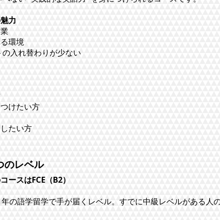
の魅力
授業
べる環境
イトの入れ替わりが少ない
方
につけたい方
にしたい方
つのレベル
ースはFCE（B2）
～1年の語学留学で手が届くレベル。すでに中級レベルがある人の目