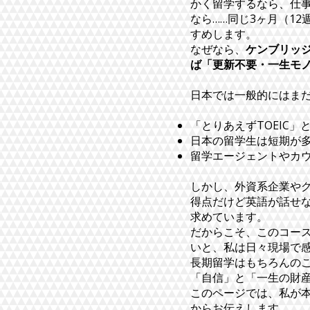
かく留学するなら、仕
なら……同じ3ヶ月（1
すめします。
なぜなら、
ケンブリッ
ば「更新不要・一生モ
日本では一般的にはま
「とりあえずTOEIC
日本の留学生は短期が
留学エージェントやカ
しかし、外資系企業やグ
得点だけど英語が話せ
求めています。
だからこそ、このコー
いと、私は日々現場で
長期留学はもちろんの
「自信」と「一生の財
このページでは、私が
からお伝えします。