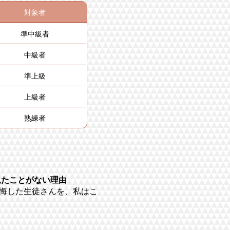
対象者
準中級者
中級者
準上級
上級者
熟練者
見たことがない理由
悔した生徒さんを、私はこ