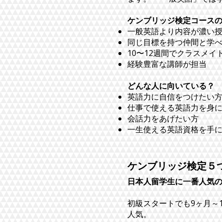
ケンブリッジ検定コース
一般英語より内容が濃い
同じ目標を持つ仲間と学
10〜12週間でクラスメ
経験豊富な講師が担当
どんな人に向いている？
英語力に自信をつけたい
仕事で使える英語力を身
会話力をあげたい方
一生使える英語資格を手
​ケンブリッジ検定５
日本人留学生に一番人気のコ
​初級スタートでも9ヶ月
人気。