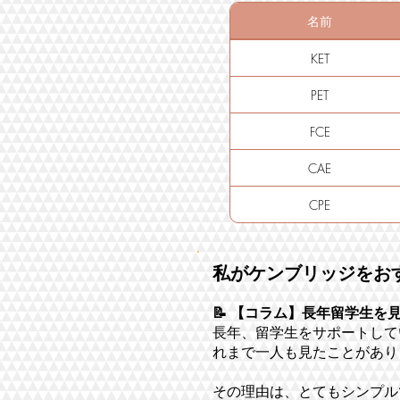
名前
KET
PET
FCE
CAE
CPE
私がケンブリッジをお
📝 【コラム】長年留学生
長年、留学生をサポートして
れまで一人も見たことがあり
その理由は、とてもシンプル