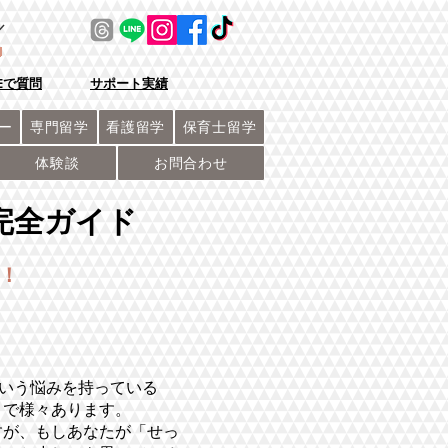
／
NEで質問
サポート実績
ー
専門留学
看護留学
保育士留学
体験談
お問合わせ
完全ガイド
！
いう悩みを持っている
まで様々あります。
すが、もしあなたが「せっ