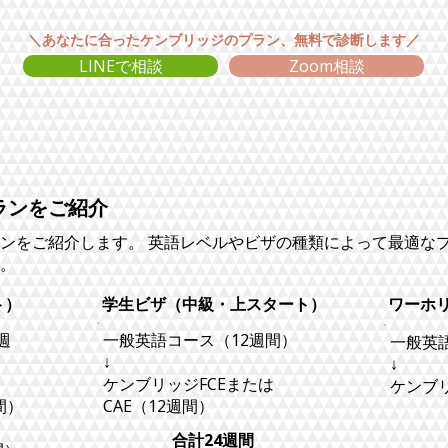
＼あなたに合ったケンブリッジのプラン、無料で診断します／
LINEで相談
Zoom相談
ランをご紹介
ンをご紹介します。 英語レベルやビザの種類によって最適な
。
ト）
学生ビザ（中級・上スタート）
ワーホ
週
​一般英語コース（12週間）
​一般英
↓
↓
ケンブリッジFCEまたは
ケンブリ
間）
CAE（12週間）
​合計24週間