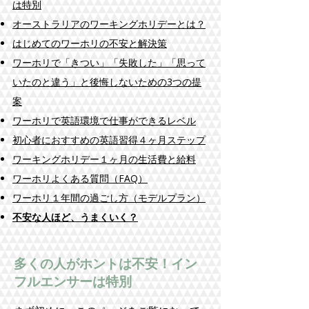
は特別
オーストラリアのワーキングホリデーとは？
はじめてのワーホリの不安と解決策
ワーホリで「きつい」「失敗した」「思って
いたのと違う」と後悔しないための3つの提
案
​ワーホリで英語環境で仕事ができるレベル
初心者におすすめの英語習得４ヶ月ステップ
ワーキングホリデー１ヶ月の生活費と給料
​ワーホリよくある質問（FAQ）
ワーホリ１年間の過ごし方（モデルプラン）
不安な人ほど、うまくいく？
多くの人がホントは不安！イン
フルエンサーは特別