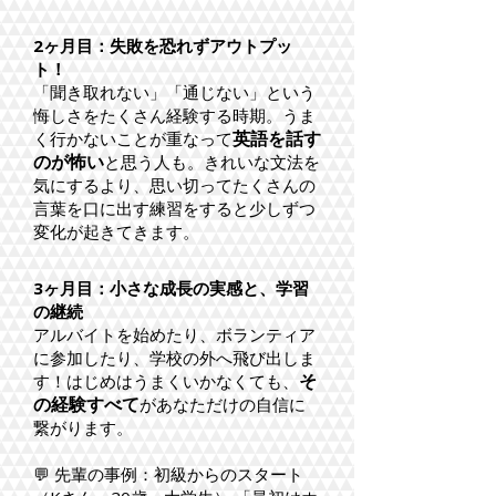
2ヶ月目：失敗を恐れずアウトプッ
ト！
「聞き取れない」「通じない」という
悔しさをたくさん経験する時期。うま
英語を話す
く行かないことが重なって
のが怖い
と思う人も。きれいな文法を
気にするより、思い切ってたくさんの
言葉を口に出す練習をすると少しずつ
変化が起きてきます。
3ヶ月目：小さな成長の実感と、学習
の継続
アルバイトを始めたり、ボランティア
に参加したり、学校の外へ飛び出しま
そ
す！はじめはうまくいかなくても、
の経験すべて
があなただけの自信に
繋がります。
💬 先輩の事例：初級からのスタート