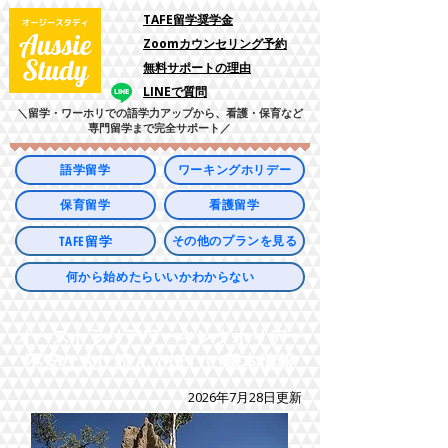
​TAFE留学奨学金
Zoomカウンセリング予約
​無料サポートの理由
LINEで質問
＼留学・ワーホリでの語学力アップから、看護・保育など
専門留学まで完全サポート／
語学留学
ワーキングホリデー
保育留学
看護留学
TAFE留学
その他のプランを見る
何から始めたらいいかわからない
オーストラリアワーキングホリデー
​不安な人に読んでほしい基本情報
2026年7月28日更新