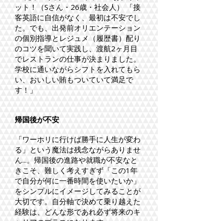
ット！（Sさん・26歳・社会人） 「接
客英語に自信がなく、最初は不安でし
た。でも、出発前オリエンテーション
の個別指導とレジュメ（履歴書）配り
のコツを聞いて実践し、渡航2ヶ月目
でレストランの仕事が決まりました。
学校に通いながらシフトを入れてもら
い、おいしい賄もついていて満足で
す！」
帰国後が不安
「ワーホリに行けば勝手に人生が変わ
る」という魔法は残念ながらありませ
ん...。帰国後の進路や就職が不安なと
きこそ、難しく考えすぎず「この1年
で自分が何に一番時間を使いたいか」
をシンプルにイメージしてみることが
大切です。自分軸で決めて乗り越えた
経験は、どんな形であれ必ず将来のキ