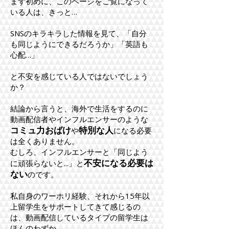
まず初めに、このページをご覧になって
いる人は、きっと…
SNSのキラキラした情報を見て、「自分
も同じようにできるだろうか」「英語も
心配…」
と不安を感じている人ではないでしょう
か？
結論から言うと、海外で生活をするのに
動画配信者やインフルエンサーのような
コミュ力おばけ
特別な人
や
になる必要
は全くありません。
むしろ、インフルエンサーと「同じよう
不安になる必要は
に頑張らないと...」と
ない
のです。
私自身のワーホリ経験、それから15年以
上留学生をサポートしてきて感じるの
は、動画配信しているタイプの留学生は
ほんのわずか。