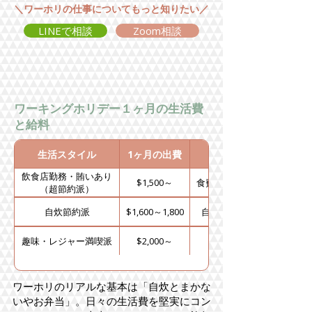
＼ワーホリの仕事についてもっと知りたい／
LINEで相談
Zoom相談
ワーキングホリデー１ヶ月の生活費
と給料
生活スタイル
1ヶ月の出費
飲食店勤務・賄いあり
$1,500～
食費を節約できるので低コ
（超節約派）
自炊節約派
$1,600～1,800
自炊＋交通費、家賃節約生
趣味・レジャー満喫派
$2,000～
趣味や外食を楽しむ生活
ワーホリのリアルな基本は「自炊とまかな
いやお弁当」。日々の生活費を堅実にコン