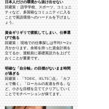
日本人だけの環境から抜け出せない
回避策： 語学学校、スポーツ、コミュニ
ティなど、多国籍なコミュニティに入る
ことで英語環境へのハードルを下げまし
ょう。
資金ギリギリで渡航してしまい、仕事選
びで焦る
回避策： 現地での仕事探しは平均1〜2ヶ
月かかります。余裕を持った資金計画を
立てるか、渡航前に基礎英語力を上げて
おくことが重要です。
明確な「自分軸」の目標がないまま時間
が過ぎる
回避策： 「TOEIC、IELTS〇点」「カフ
ェで働く」「ローカルの友達を作る」な
ど、小さな目標を立ててクリアしていく
ことでモチベーションが保てます。