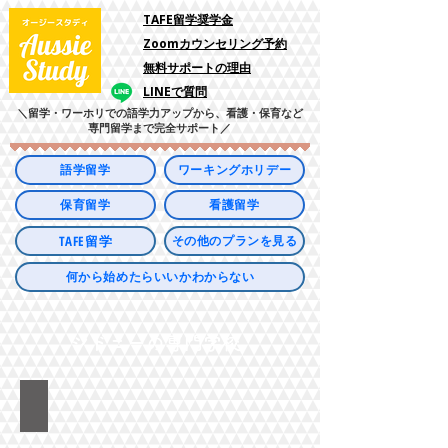
​TAFE留学奨学金
Zoomカウンセリング予約
​無料サポートの理由
LINEで質問
＼留学・ワーホリでの語学力アップから、看護・保育など
専門留学まで完全サポート／
語学留学
ワーキングホリデー
保育留学
看護留学
TAFE留学
その他のプランを見る
何から始めたらいいかわからない
シドニーの専門学校
TAFEニューサウスウェールズ