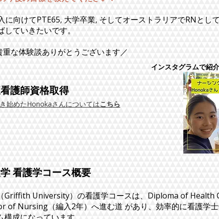
編入に向けてPTE65, 大学卒業, そしてオーストラリアでRNと
ばしていきたいです。
ん貴重な体験談ありがとうございます／
インスタグラムで紹
正看護師資格取得
き始めたHonokaさんについては
こちら
学 看護学コース概要
ffith University）の看護学コースは、Diploma of Health
lor of Nursing（編入2年）へ進む道 があり、効率的に看護
ム構成になっています。