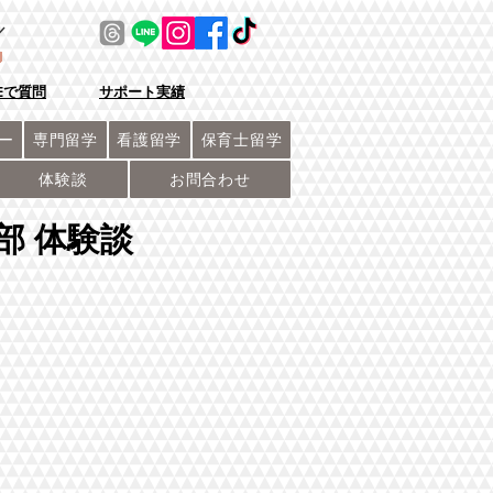
／
NEで質問
サポート実績
ー
専門留学
看護留学
保育士留学
体験談
お問合わせ
部 体験談