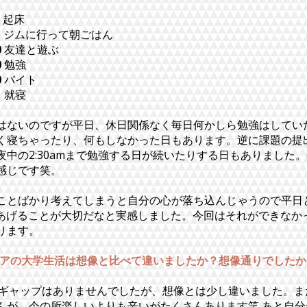
起床
に行って朝ごはん
0
友達と遊ぶ
0
勉強
0
バイト
寝
はないのですが平日、休日関係なく毎日何かしら勉強はしてい
く寝ちゃったり、何もしなかった日もあります。逆に課題の提
夜中の2:30amまで勉強する日が続いたりする日もありました
感じです笑。
ことばかり考えてしまうと自分の心が落ち込んじゃうので平日
作ってあげることが大切だなと実感しました。今回はそれができな
ります。
ラリアの大学生活は想像と比べて違いましたか？想像通りでしたか
ギャップはありませんでしたが、想像とは少し違いました。ま
んが、今の所楽しいよりも辛いがたくさんあります笑 あと自