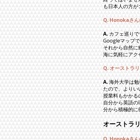
も日本人の方が
Q. Honok
A.
カフェ巡りで
Googleマ
それから自然に
海に気軽にアクセ
Q. オースト
A.
海外大学は勉
たので、よりい
授業料もかかる
自分から英語の
分から積極的に
オーストラ
Q. Honok