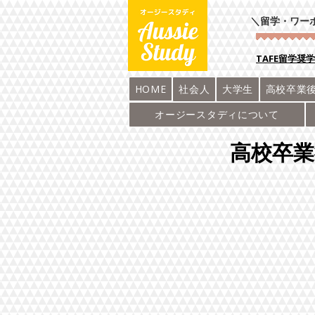
＼留学・ワー
​TAFE留学奨
HOME
社会人
大学生
高校卒業
オージースタディについて
高校卒業