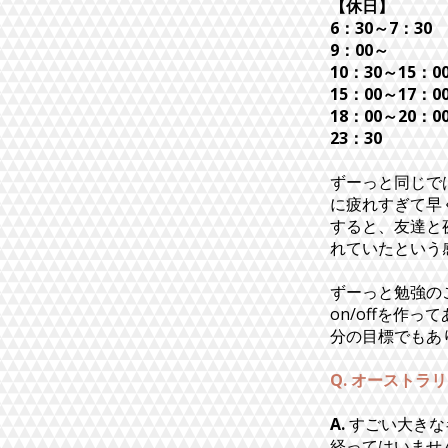
【休日】
6：30～7：30
9：00～
ジム
10：30～15：0
15：00～17：0
18：00～20：0
23：30
就
ずーっと同じで
に疲れすぎて早
すると、友達と
れていたという
ずーっと勉強の
on/offを
分の目標でもあ
Q. オースト
A.
すごい大きな
経ってはいませ