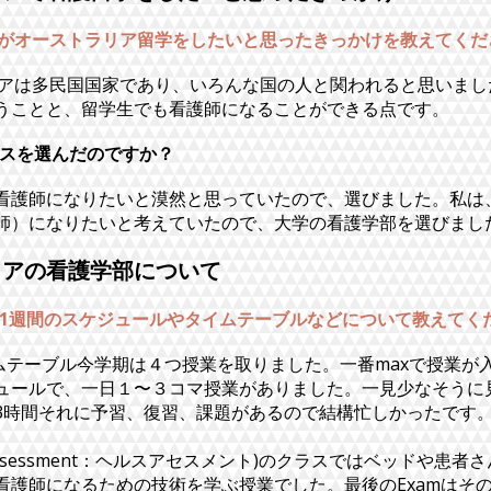
aさんがオーストラリア留学をしたいと思ったきっかけを教えてく
アは多民国国家であり、いろんな国の人と関われると思いまし
うことと、留学生でも看護師になることができる点です。
ースを選んだのですか？
看護師になりたいと漠然と思っていたので、選びました。私は
師）になりたいと考えていたので、大学の看護学部を選びまし
リアの看護学部について
スの1週間のスケジュールやタイムテーブルなどについて教えてく
ムテーブル今学期は４つ授業を取りました。一番maxで授業が
ュールで、一日１〜３コマ授業がありました。一見少なそうに
3時間それに予習、復習、課題があるので結構忙しかったです
lth Assessment：ヘルスアセスメント)のクラスではベッドや
看護師になるための技術を学ぶ授業でした。最後のExamはそ