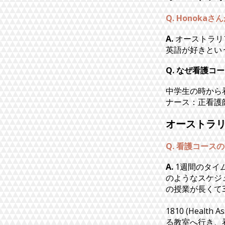
Q. Honok
A.
オーストラリ
英語が好きとい
Q. なぜ看護コ
中学生の時から
ナース：正看護
オーストラ
Q. 看護コー
A.
1週間のタイ
のようなスケジ
の授業が長くて
1810 (Hea
る教室へ行き、