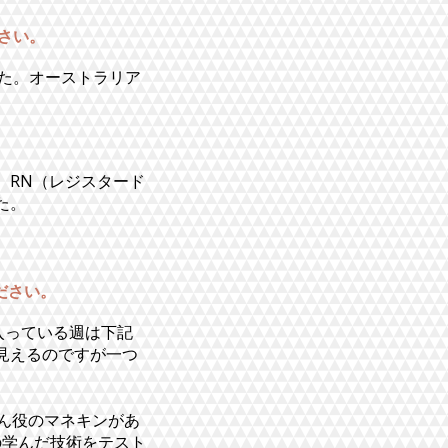
ださい。
た。オーストラリア
、RN（レジスタード
た。
ださい。
入っている週は下記
見えるのですが一つ
。
患者さん役のマネキンがあ
の学んだ技術をテスト