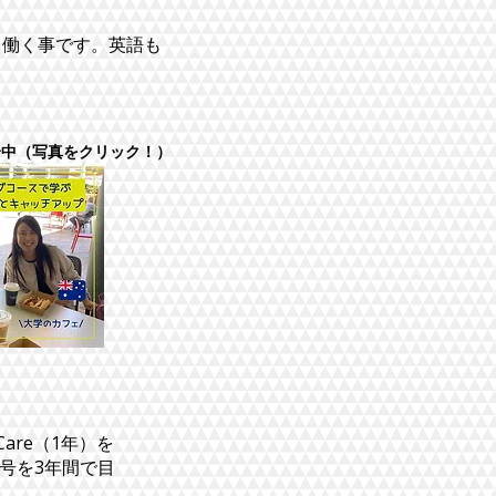
して働く事です。英語も
介中（写真をクリック！）
 Care（1年）を
学士号を3年間で目