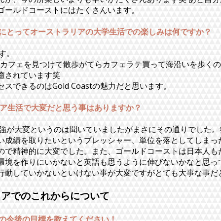
ゴールドコーストにはたくさんいます。
aさんにとってオーストラリアの大学生活での楽しみは何ですか？
す。
ップでカフェを見つけて散歩がてらカフェラテ買って海沿いを歩く
癒されています笑
スできるのはGold Coastの魅力だと思います。
ラリア生活で大変だと思う事はありますか？
強が大変というのは聞いていましたがまさにその通りでした。
い成績を取りたいというプレッシャー、単位を落としてしまっ
ので精神的に大変でした。また、ゴールドコーストは日本人も
環境を作りにいかないと英語も思うように伸びないかなと思っ
行動していかないといけない事が大変ですがとても大事な事
リアでのこれからについて
aさんの今後の目標を教えてください！