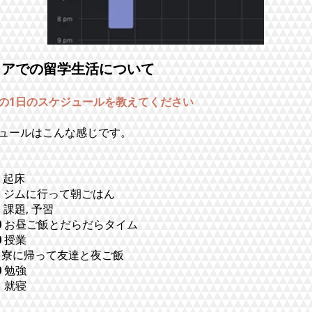
リアでの留学生活について
aさんの1日のスケジュールを教えてください
ュールはこんな感じです。
起床
に行って朝ごはん
課題, 予習
0
お昼ご飯とだらだらタイム
0
授業
帰って友達と夜ご飯
0
勉強
寝