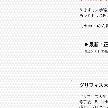
A. まずは大学
もっともっと伸
＼Honokaさ
▶最新！
看護師として働
グリフィス大
グリフィス大学（Gri
修了後、Bache
指せるプログラ