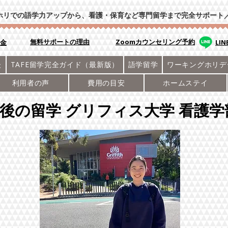
ホリでの語学力アップから、看護・保育など専門留学まで完全サポート
​無料サポートの理由
Zoomカウンセリング予約
学金
LI
後
TAFE留学完全ガイド（最新版）
語学留学
ワーキングホリデ
利用者の声
費用の目安
ホームステイ
後の留学 グリフィス大学 看護学