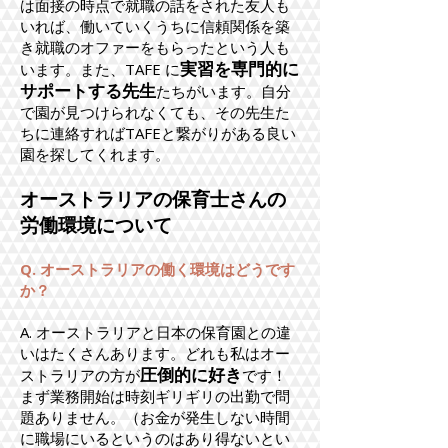
は面接の時点で就職の話をされた友人も
いれば、働いていくうちに信頼関係を築
き就職のオファーをもらったという人も
実習を専門的に
います。また、TAFE に
サポートする先生
たちがいます。自分
で園が見つけられなくても、その先生た
ちに連絡すればTAFEと繋がりがある良い
園を探してくれます。
オーストラリアの保育士さんの
労働環境について
Q. オーストラリアの働く環境はどうです
か？
A. オーストラリアと日本の保育園との違
いはたくさんあります。どれも私はオー
圧倒的に好き
ストラリアの方が
です！
まず業務開始は時刻ギリギリの出勤で問
題ありません。（お金が発生しない時間
に職場にいるというのはあり得ないとい