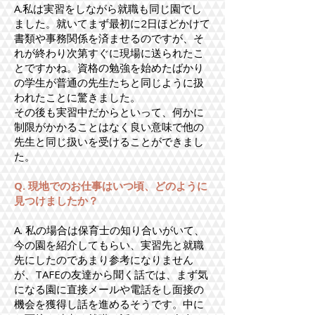
A.私は実習をしながら就職も同じ園でし
ました。就いてまず最初に2日ほどかけて
書類や事務関係を済ませるのですが、そ
れが終わり次第すぐに現場に送られたこ
とですかね。資格の勉強を始めたばかり
の学生が普通の先生たちと同じように扱
われたことに驚きました。
その後も実習中だからといって、何かに
制限がかかることはなく良い意味で他の
先生と同じ扱いを受けることができまし
た。
Q. 現地でのお仕事はいつ頃、どのように
見つけましたか？
A. 私の場合は保育士の知り合いがいて、
今の園を紹介してもらい、実習先と就職
先にしたのであまり参考になりません
が、TAFEの友達から聞く話では、まず気
になる園に直接メールや電話をし面接の
機会を獲得し話を進めるそうです。中に