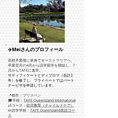
✈️Meiさんのプロフィール
​高校卒業後に単身でオーストラリアへ。
卒業翌月の4月から語学留学を開始し、7
月からTAFEに進学。
サティフィケートとディプロマ（合計2
年）を修了し、プライベートではパート
ナービザを申請しています。
📍都市：ブリスベン
​🎓学校：
TAFE Queensland Internatonal
👶コース：
幼児教育（チャイルドケア）
​✏️語学学校：
TAFE Queensland英語コー
ス