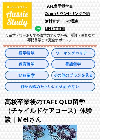
​TAFE留学奨学金
Zoomカウンセリング予約
​無料サポートの理由
LINEで質問
＼留学・ワーホリでの語学力アップから、看護・保育など
専門留学まで完全サポート／
語学留学
ワーキングホリデー
保育留学
看護留学
TAFE留学
その他のプランを見る
何から始めたらいいかわからない
高校卒業後のTAFE QLD留学
（チャイルドケアコース）体験
談｜Meiさん