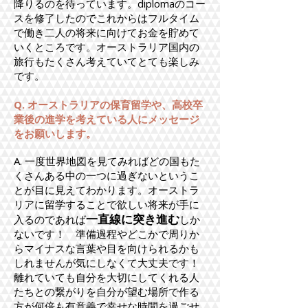
降りるのを待っています。diplomaのコー
スを修了したのでこれからはフルタイム
で働き二人の将来に向けてお金を貯めて
いくところです。オーストラリア国内の
旅行もたくさん考えていてとても楽しみ
です。
Q. オーストラリアの保育留学や、高校卒
業後の進学を考えている人にメッセージ
をお願いします。
A. 一度世界地図を見てみればどの国もた
くさんある中の一つに過ぎないというこ
とが目に見えてわかります。オーストラ
リアに留学することで欲しい将来が手に
一直線に突き進む
入るのであれば
しか
ないです！ 準備過程やどこかで周りか
らマイナスな言葉や目を向けられるかも
しれませんが気にしなくて大丈夫です！
離れていても自分を大切にしてくれる人
たちとの繋がりを自分が望む場所で作る
方が何倍も有意義で幸せな時間を過ごせ