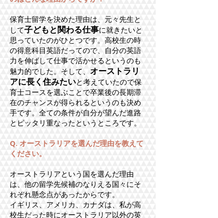
保育士留学を決めた理由は、元々先生と
子どもと関わる仕事
して
に就きたいと
思っていたのがひとつです。高校生の時
の得意科目英語だってので、自分の英語
力を伸ばして仕事で活かせるというのも
オーストラリ
魅力的でした。そして、
アに長く住みたい
と考えていたので保
育士コースを選ぶことで卒業後の長期滞
在のチャンスが得られるというのも決め
手です。全ての条件が自分が望んだ進路
とピッタリ重なったというところです。
Q. オーストラリアを選んだ理由を教えて
ください。
オーストラリアという国を選んだ理由
は、他の留学先候補のなりえる国々にそ
れぞれ懸念点があったからです。
イギリス、アメリカ、カナダは、私が高
校生だった時にオーストラリア以外の英