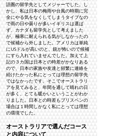
語圏の留学先としてメジャーでした。し
かし、私は日本の梅雨や台風の時期に完
全にやる気をなくしてしまうタイプなの
で雨の日や曇りが多いイギリスは選ば
ず、カナダも留学先として考えました
が、極寒に耐えられる気がしなかったの
で候補から外しました。アメリカは単純
にUSドルが高いのと、銃が怖いので候補
にすら入れていませんでした。加えて上
記の３カ国は日本との時差がかなりある
ので、日本の家族や友達と頻繁に連絡を
続けたかった私にとっては理想の留学先
ではなかったです。そこでオーストラリ
アを見てみると、年間を通して晴れの日
が多く、とても暖かいということがわか
りました。日本との時差もブリスベンの
場合は１時間しかなく私にとっては理想
の環境でした。
オーストラリアで選んだコース
と内容について