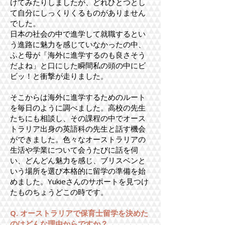
けてみたりしましたが、どれひとつとし
て自分にしっくりくるものがありません
でした。
日本の社会の中で進学して就職するとい
う進路に魅力を感じていなかったの中、
ふと母が「海外に進学するのも良さそう
だよね」と口にした瞬間私の頭の中にビ
ビッ！と衝撃が走りました。
そこからは海外に進学するためのルート
を毎日のように調べました。高校の先生
たちにも相談し、その課程の中でオース
トラリア出身の英語科の先生と話す機会
ができました。色々なオーストラリアの
生活や学業について会うたびに話を伺
い、どんどん魅力を感じ、ブリスベンと
いう場所を選び本格的に留学の準備を始
めました。Yukieさんのサポートを見つけ
たものちょうどこの時です。
Q. オーストラリアで保育士留学を決めた
のはどんな理由からですか？