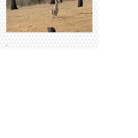
【オージースタディ・プロの視
点💡 Meiさんの留学プラン成功
のポイント】
Meiさんが歩まれた「語学学校（EAP）
➡ TAFE（Certificate & Diploma） ➡ 現
地就職」というルートは、高校卒業後に
実践的なスキルを身につけ、オーストラ
リアでのキャリアを築くための非常に堅
実なステップです。
専門分野に直結する英語準備（EAP）
専門コースへ入る前に、TAFE付属の進
学準備英語コース（EAP）を受講したこ