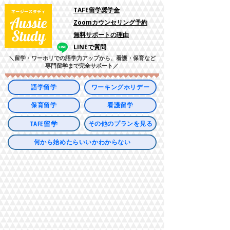
​TAFE留学奨学金
Zoomカウンセリング予約
​無料サポートの理由
LINEで質問
＼留学・ワーホリでの語学力アップから、看護・保育など
専門留学まで完全サポート／
語学留学
ワーキングホリデー
保育留学
看護留学
TAFE留学
その他のプランを見る
何から始めたらいいかわからない