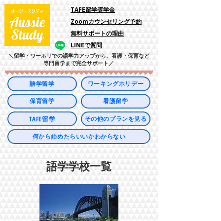
​TAFE留学奨学金
Zoomカウンセリング予約
​無料サポートの理由
LINEで質問
＼留学・ワーホリでの語学力アップから、看護・保育など
専門留学まで完全サポート／
語学留学
ワーキングホリデー
保育留学
看護留学
TAFE留学
その他のプランを見る
何から始めたらいいかわからない
​語学学校一覧