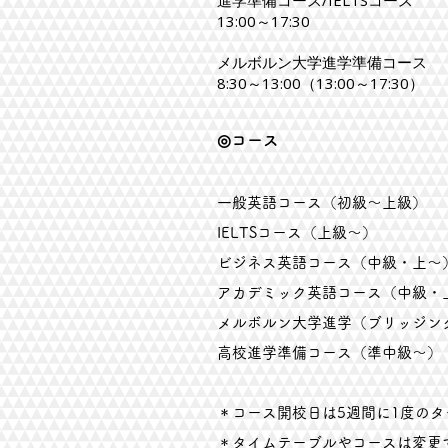
進学準備コース/IELTSコース
13:00～17:30
メルボルン大学進学準備コース
8:30～13:00（13:00～17:30）
◎コース
一般英語コース（初級～上級）
IELTSコース（上級～）
ビジネス英語コース​（中級・上～
アカデミック英語コース（中級・
メルボルン大学進学（ブリッジング）コ
​高校進学準備コース（準中級～）
＊コース開校日は5週間に1度の
＊タイムテーブルやコースは変更す