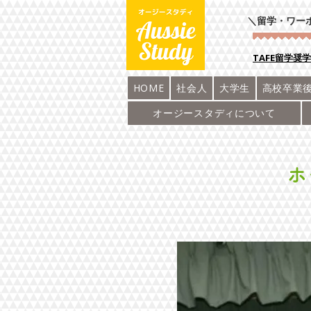
＼留学・ワー
​TAFE留学奨
HOME
社会人
大学生
高校卒業
オージースタディについて
ホ