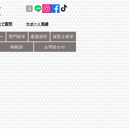
／
NEで質問
サポート実績
ー
専門留学
看護留学
保育士留学
体験談
お問合わせ