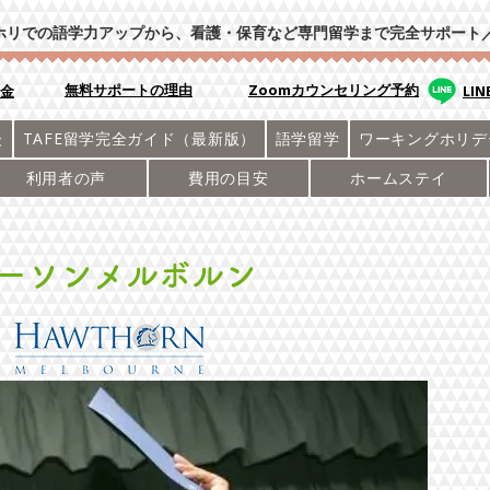
ホリでの語学力アップから、看護・保育など専門留学まで完全サポート
​無料サポートの理由
Zoomカウンセリング予約
学金
LI
後
TAFE留学完全ガイド（最新版）
語学留学
ワーキングホリデ
利用者の声
費用の目安
ホームステイ
ーソンメルボルン