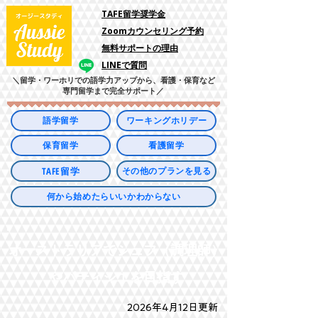
​TAFE留学奨学金
Zoomカウンセリング予約
​無料サポートの理由
LINEで質問
＼留学・ワーホリでの語学力アップから、看護・保育など
専門留学まで完全サポート／
語学留学
ワーキングホリデー
保育留学
看護留学
TAFE留学
その他のプランを見る
何から始めたらいいかわからない
​オーストラリアでシェフ（調理師）
やパティシエを目指す
2026年4月12日更新