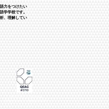
語力をつけたい
語学学校です。
析、理解してい
​オーストラリア政府公認
留学カウンセラー登録QEAC3710