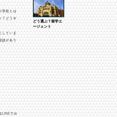
の学校とは
か？どうや
どう選ぶ？留学エ
ージェント
えしていま
相談があり
INEでお