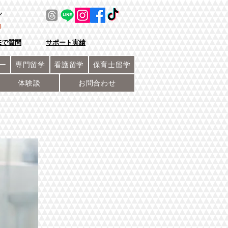
／
NEで質問
サポート実績
ー
専門留学
看護留学
保育士留学
体験談
お問合わせ