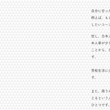
自分に合っ
例えば、も
したいコー
但し、日本
本人率が少
ことから、
す。
学校生活に
す。
また、周り
じるという
ひとつです