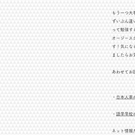
もう一つ大
ずいぶん違
って勉強す
オージース
す！気にな
ましたらお
​あわせて
・
日本人率
​・
語学学校
ネット情報