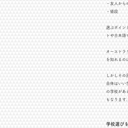
​・友人から
・値段
選ぶポイン
トや日本語
オーストラ
を知れるの
しかしその
自体はいい
の学校があ
もなります
学校選び