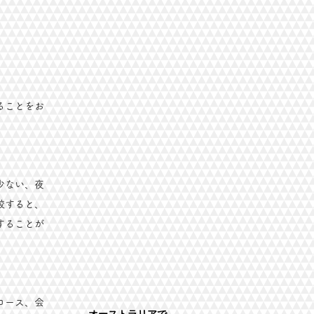
ることをお
少ない、夜
較すると、
することが
コース、会
オーストラリアで