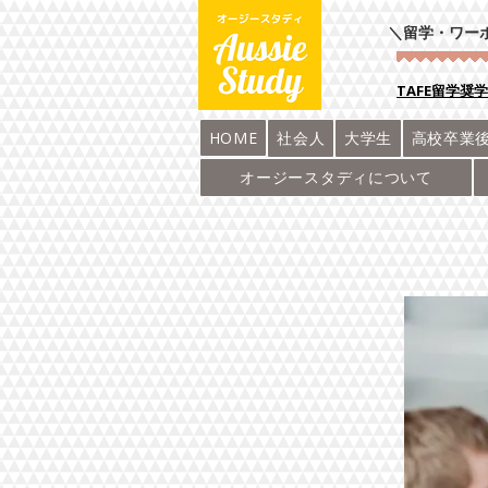
＼留学・ワー
​TAFE留学奨
HOME
社会人
大学生
高校卒業
オージースタディについて