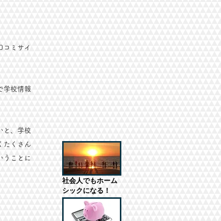
口コミサイ
で学校情報
いと、学校
くたくさん
いうことに
社会人でもホーム
シックになる！