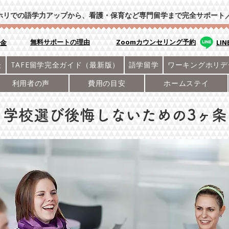
ホリでの語学力アップから、看護・保育など専門留学まで完全サポート
​無料サポートの理由
Zoomカウンセリング予約
学金
LI
後
TAFE留学完全ガイド（最新版）
語学留学
ワーキングホリデ
利用者の声
費用の目安
ホームステイ
学校選び後悔しないための3ヶ条