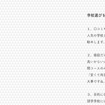
​学校選び
１、口コミ
人気の学校
勧めします
２、値段だ
高いからい
間コースの
「安くて尚
大事ですね
３、目的に
​語学学校