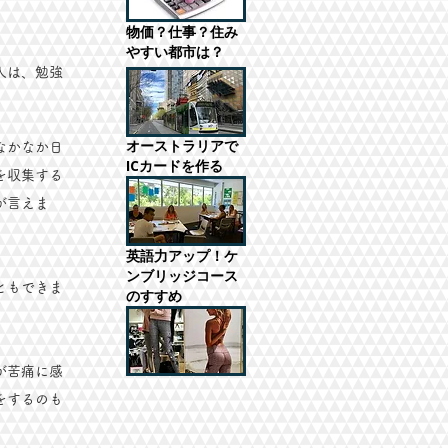
物価？仕事？住み
やすい都市は？
人は、勉強
オーストラリアで
なかなか日
ICカードを作る
を収集する
が言えま
英語力アップ！ケ
ンブリッジコース
ともできま
のすすめ
が苦痛に感
をするのも