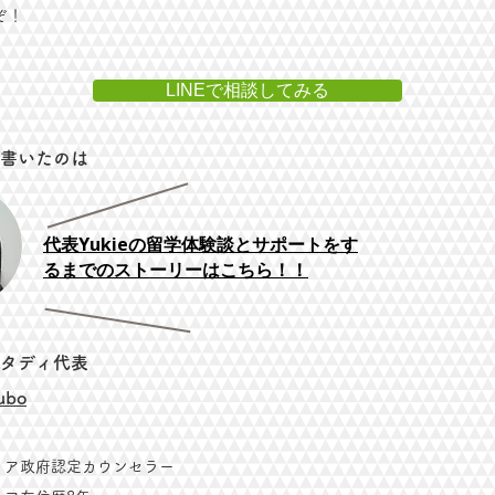
ぞ！
LINEで相談してみる
を書いたのは
代表Yukieの留学体験談とサポートをす
るまでのストーリーはこちら！！
スタディ代表
ubo
リア政府認定カウンセラー