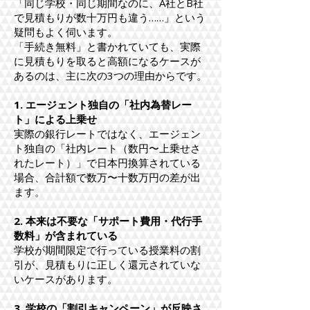
「同じ学校・同じ期間なのに、A社とB社
で見積もりが数十万円も違う……」という
疑問もよく伺います。
「手続き無料」と書かれていても、実際
に見積もりを取ると高額になるケースが
あるのは、主に次の3つの理由からです。
1. エージェント独自の「社内為替レー
ト」による上乗せ
実際の銀行レートではなく、エージェン
ト独自の「社内レート（数円〜上乗せさ
れたレート）」で日本円換算されている
場合、合計額で数万〜十数万円の差が出
ます。
2. 本来は不要な「サポート費用・代行手
数料」が含まれている
学校が期間限定で行っている授業料の割
引が、見積もりに正しく還元されていな
いケースがあります。
3. 学校の「割引キャンペーン」が反映さ