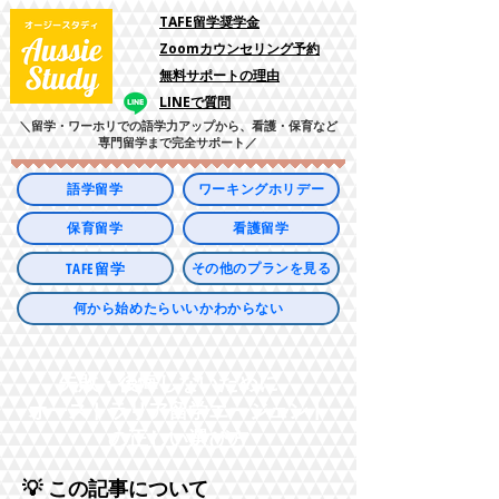
​TAFE留学奨学金
Zoomカウンセリング予約
​無料サポートの理由
LINEで質問
＼留学・ワーホリでの語学力アップから、看護・保育など
専門留学まで完全サポート／
語学留学
ワーキングホリデー
保育留学
看護留学
TAFE留学
その他のプランを見る
何から始めたらいいかわからない
失敗・後悔しないために。
オーストラリア留学エージェント
の正しい選び方
💡 この記事について