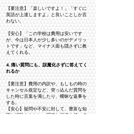
【要注意】「楽しいですよ！」「すぐに
英語が上達しますよ」と良いことしか言
わない。
【安心】「この学校は費用は安いです
が、今は日本人が少し多いのがデメリッ
トです」など、マイナス面も隠さずに教
えてくれる。
4. 痛い質問にも、誤魔化さずに答えてく
れるか
【要注意】費用の内訳や、もしもの時の
キャンセル規定など、突っ込んだ質問を
した時に言葉を濁したり、曖昧な返事を
する。
【安心】疑問や不安に対して、豊富な知
識と経験をもとに、明確な根拠を持って
すべてに答えられる。
5. 担当者と「相性」や「テンポ」が合う