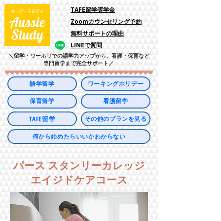
​TAFE留学奨学金
Zoomカウンセリング予約
​無料サポートの理由
LINEで質問
＼留学・ワーホリでの語学力アップから、看護・保育など
専門留学まで完全サポート／
語学留学
ワーキングホリデー
保育留学
看護留学
TAFE留学
その他のプランを見る
何から始めたらいいかわからない
パース スタンリーカレッジ
エイジドケアコース