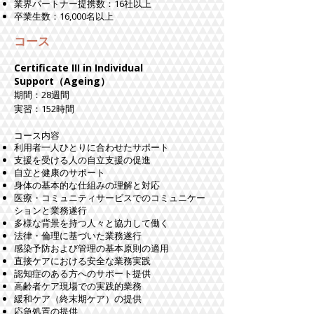
業界パートナー提携数：16社以上
卒業生数：16,000名以上
コース
Certificate III in Individual
Support（Ageing）
期間：28週間
​実習：152時間
コース内容
利用者一人ひとりに合わせたサポート
支援を受ける人の自立支援の促進
自立と健康のサポート
身体の基本的な仕組みの理解と対応
医療・コミュニティサービスでのコミュニケー
ションと業務遂行
多様な背景を持つ人々と協力して働く
法律・倫理に基づいた業務遂行
感染予防および管理の基本原則の適用
直接ケアにおける安全な業務実践
認知症のある方へのサポート提供
高齢者ケア現場での実践的業務
緩和ケア（終末期ケア）の提供
応急処置の提供