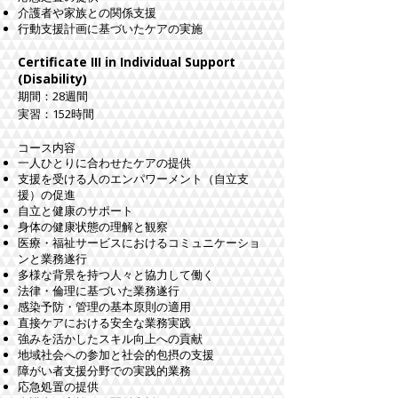
介護者や家族との関係支援
行動支援計画に基づいたケアの実施
Certificate III in Individual Support
(Disability)
期間：28週間
​実習：152時間
コース内容
一人ひとりに合わせたケアの提供
支援を受ける人のエンパワーメント（自立支
援）の促進
自立と健康のサポート
身体の健康状態の理解と観察
医療・福祉サービスにおけるコミュニケーショ
ンと業務遂行
多様な背景を持つ人々と協力して働く
法律・倫理に基づいた業務遂行
感染予防・管理の基本原則の適用
直接ケアにおける安全な業務実践
強みを活かしたスキル向上への貢献
地域社会への参加と社会的包摂の支援
障がい者支援分野での実践的業務
応急処置の提供