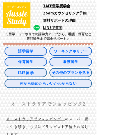
​TAFE留学奨学金
Zoomカウンセリング予約
​無料サポートの理由
LINEで質問
＼留学・ワーホリでの語学力アップから、看護・保育など
専門留学まで完全サポート／
語学留学
ワーキングホリデー
保育留学
看護留学
TAFE留学
その他のプランを見る
何から始めたらいいかわからない
オーストラリアでショッピング2
オーストラリアでショッピング１
のスーパー編
に引き続き、今回はドラッグストア編をお届け
します。