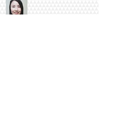
オージースタディ代表YUKIE
オーストラリア政府認定カウンセラー
オーストラリアと日本両国で留学生をサポー
ト中！
留学相談はLINE公式サイトよりチャットを
ご利用ください。
​オーストラリアでダ
英語力アップ！ケン
イエット＆スポーツ
ブリッジコースのす
ウェアを買う
すめ