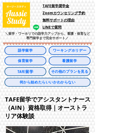
​TAFE留学奨学金
Zoomカウンセリング予約
​無料サポートの理由
LINEで質問
＼留学・ワーホリでの語学力アップから、看護・保育など
専門留学まで完全サポート／
語学留学
ワーキングホリデー
保育留学
看護留学
TAFE留学
その他のプランを見る
何から始めたらいいかわからない
TAFE留学でアシスタントナース
（AIN）資格取得｜オーストラ
リア体験談