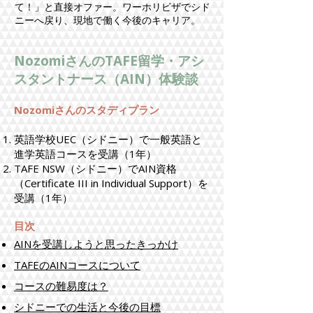
て！」と直接オファー。ワーホリビザでシド
ニーへ戻り、現地で働く今後のキャリア。
NozomiさんのTAFE留学・アシ
スタントナース（AIN）体験談
Nozomiさんのスタディプラン
英語学校UEC（シドニー）
で一般英語と
進学英語コースを受講（1年）​
TAFE NSW（シドニー）
で
AIN資格
（Certificate III in Individual Support）
を
受講（1年）
​目次​
AINを受講しようと思ったきっかけ
TAFEのAINコースについて
コースの難易度は？
​シドニーでの生活と今後の目標