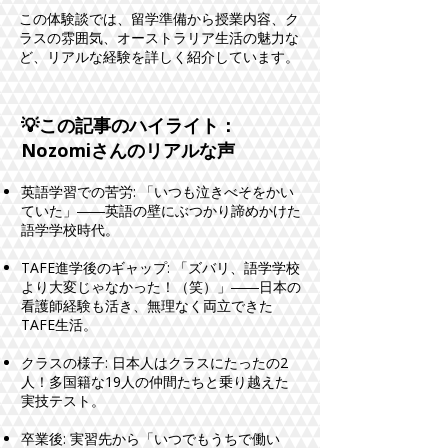
この体験談では、留学準備から授業内容、ク
ラスの雰囲気、オーストラリア生活の魅力な
ど、リアルな経験を詳しく紹介しています。
💡この記事のハイライト：
Nozomiさんのリアルな声
英語学習での苦労: 「いつも泣きべそをかい
ていた」――英語の壁にぶつかり諦めかけた
語学学校時代。
TAFE進学後のギャップ: 「ズバリ、語学学校
より大変じゃなかった！（笑）」――日本の
看護師経験も活き、無理なく両立できた
TAFE生活。
クラスの様子: 日本人はクラスにたったの2
人！多国籍な19人の仲間たちと乗り越えた
実技テスト。
卒業後: 実習先から「いつでもうちで働い