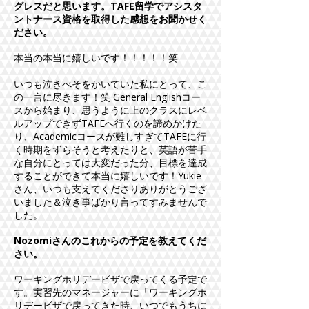
グレスだと思います。TAFE留学でアシスタ
ントナース資格を取得した感想をお聞かせく
ださい。
本当の本当に嬉しいです！！！！！笑
いつも泣きべそをかいていた私にとって、こ
の一言に尽きます！笑 General Englishコー
スから始まり、思うように上のクラスにレベ
ルアップできずTAFEへ行くのを諦めかけた
り、Academicコースが難しすぎてTAFEに行
く時期をずらそうと考えたりと、英語が苦手
な自分にとっては大変だった分、目標を達成
することができて本当に嬉しいです！Yukie
さん、いつも支えてくださりありがとうござ
いました＆泣き事ばかり言ってすみませんで
した。
Nozomiさんのこれからの予定を教えてくだ
さい。
ワーキングホリデービザで戻ってくる予定で
す。実習先のマネージャーに「ワーキングホ
リデービザで戻ってきた時、いつでもうちに