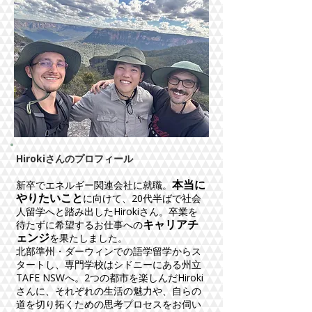
Hirokiさんのプロフィール
本当に
​新卒でエネルギー関連会社に就職。
やりたいこと
に向けて、20代半ばで社会
人留学へと踏み出したHirokiさん。卒業を
キャリアチ
待たずに希望するお仕事への
ェンジ
を果たしました。
北部準州・ダーウィンでの語学留学からス
タートし、専門学校はシドニーにある州立
TAFE NSWへ。2つの都市を楽しんだHiroki
さんに、それぞれの生活の魅力や、自らの
道を切り拓くための思考プロセスをお伺い