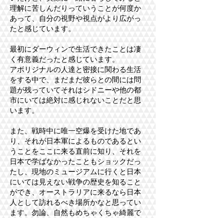
理解に苦しんだりっていうことが何度か
あって、自分の視野や視点がより広がっ
たと感じています。
最初にダーウィンで生活できたことは凄
く有意義だったと感じています。
アボリジナルの人達と密接に関わる生活
をする中で、まだまだ彼らとの間には問
題が残っていてそれはシドニーや他の都
市にいては絶対に感じれないことだと思
います。
また、戦時中に唯一空爆を受けた地であ
り、それが日本軍によるものであるとい
うことをここに来る直前に知り、それを
日本で学ばなかったこともショックだっ
たし、現地のミュージアムに行くと日本
にいては見えない戦争の歴史を知ること
ができ、オーストラリアに来るなら日本
人として訪れるべき場所かなと思ってい
ます。勿論、自然もめちゃくちゃ綺麗で