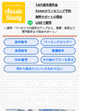
​TAFE留学奨学金
Zoomカウンセリング予約
​無料サポートの理由
LINEで質問
＼留学・ワーホリでの語学力アップから、看護・保育など
専門留学まで完全サポート／
語学留学
ワーキングホリデー
保育留学
看護留学
TAFE留学
その他のプランを見る
何から始めたらいいかわからない
【体験談】文系・未経験から環
境保全のプロへ
ワクワクしながら働くための社
会人TAFE留学