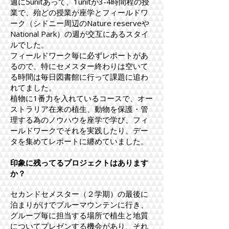
週に5unitあって、1unitが3-4時間程の授
業で、殆どの授業が座学とフィールドワ
ーク（シドニー周辺のNature reserveや
National Park）の週が交互にあるスタイ
ルでした。
フィールドワーク毎に必ずレポートがあ
るので、特にセメスター終わりは空いて
る時間は毎日図書館に行って課題に追わ
れてました。
植物に1番力を入れているコースで、オー
ストラリア在来の植生、動物を保護・管
理する為のノウハウを座学で学び、フィ
ールドワークでそれを実践したり、デー
タを集めてレポートに纏めていました。
印象に残ってるプロジェクトはあります
か？​
セカンドセメスター（２学期）の最後に
泊まりがけでブルーマウンテンに行き、
グループ毎に担当する場所で植生と地質
についてプレゼンする機会があり、それ