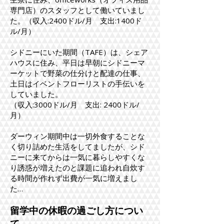
専門店）のスタッフとして働いていまし
た。（収入:2400ドル/月 支出:1400ド
ル/月）
シドニーにいた期間（TAFE）は、シェア
ハウスに住み、平日は早朝にシドニーマ
ーケットで野菜の仕分けと配達の仕事、
土日はイベントフローリストの手伝いを
していました。
（収入:3000ドル/月 支出: 2400ドル/
月）
ダーウィン期間中は一切外食することな
く切り詰めた生活をしてましたが、シド
ニーに来てからは一気に暮らしやすくな
り誘惑が増えたのと課題に追われ自炊す
る時間が作れず出費が一気に増えまし
た…
​留学中の休暇の過ごし方につい
て