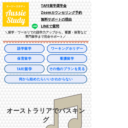
​TAFE留学奨学金
Zoomカウンセリング予約
​無料サポートの理由
LINEで質問
＼留学・ワーホリでの語学力アップから、看護・保育など
専門留学まで完全サポート／
語学留学
ワーキングホリデー
保育留学
看護留学
TAFE留学
その他のプランを見る
何から始めたらいいかわからない
オーストラリアでバスキン
グ