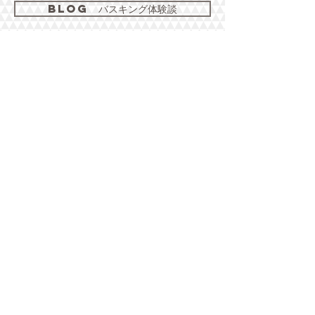
blog バスキング体験談
オージースタディのサポート
出発までの流れ
はじめての留学＆ワーホリ
ホーム
現在オーストラリア滞在中の方の、学生ビザ切り替え・
進学サポートも行っています！
Ｅmail：
info@aussie-study.com
L
営業時間
INEで相談
平日
9:00 AM - 8:00 PM
土日祝日